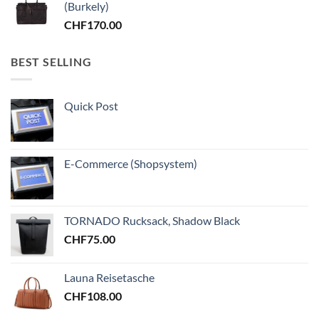
(Burkely)
CHF
170.00
BEST SELLING
Quick Post
E-Commerce (Shopsystem)
TORNADO Rucksack, Shadow Black
CHF
75.00
Launa Reisetasche
CHF
108.00