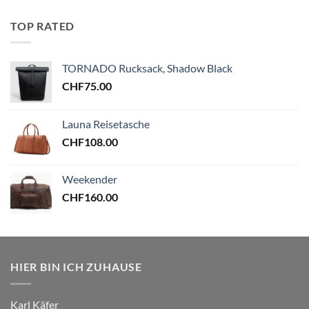
TOP RATED
TORNADO Rucksack, Shadow Black
CHF
75.00
Launa Reisetasche
CHF
108.00
Weekender
CHF
160.00
HIER BIN ICH ZUHAUSE
Karl Käfer