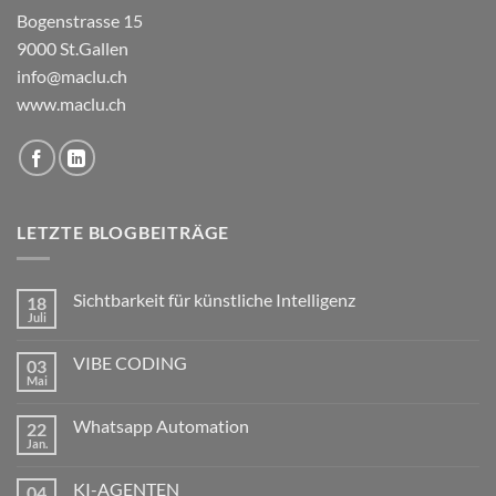
Bogenstrasse 15
9000 St.Gallen
info@maclu.ch
www.maclu.ch
LETZTE BLOGBEITRÄGE
Sichtbarkeit für künstliche Intelligenz
18
Juli
Keine
Kommentare
zu
VIBE CODING
03
Sichtbarkeit
für
Mai
Keine
künstliche
Kommentare
Intelligenz
zu
Whatsapp Automation
22
VIBE
CODING
Jan.
Keine
Kommentare
zu
KI-AGENTEN
04
Whatsapp